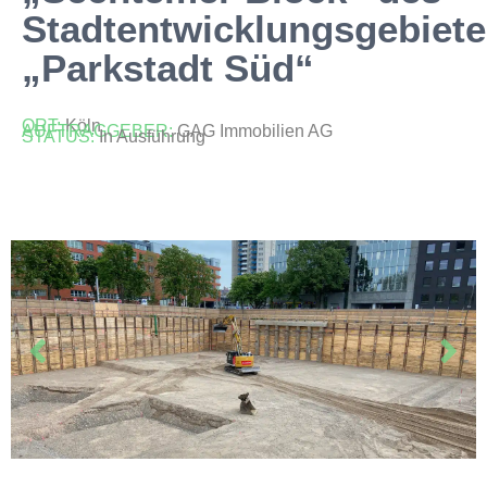
Stadtentwicklungsgebiet
„Parkstadt Süd“
ORT:
Köln
AUFTRAGGEBER:
GAG Immobilien AG
STATUS:
In Ausführung